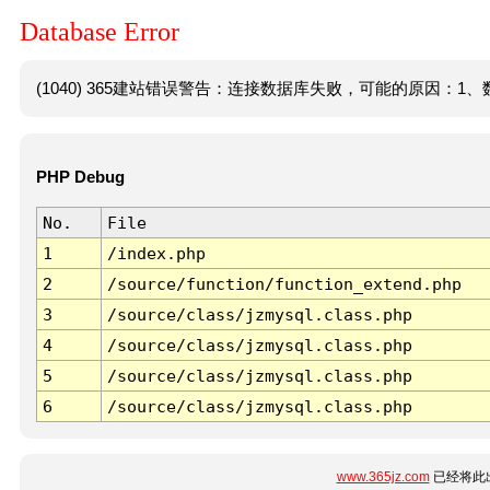
Database Error
(1040) 365建站错误警告：连接数据库失败，可能的原因：1、数
PHP Debug
No.
File
1
/index.php
2
/source/function/function_extend.php
3
/source/class/jzmysql.class.php
4
/source/class/jzmysql.class.php
5
/source/class/jzmysql.class.php
6
/source/class/jzmysql.class.php
www.365jz.com
已经将此