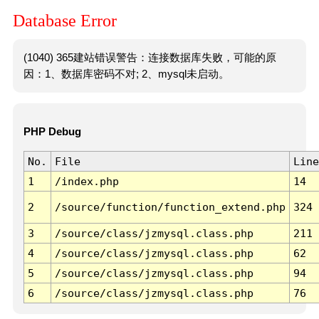
Database Error
(1040) 365建站错误警告：连接数据库失败，可能的原
因：1、数据库密码不对; 2、mysql未启动。
PHP Debug
No.
File
Line
1
/index.php
14
2
/source/function/function_extend.php
324
3
/source/class/jzmysql.class.php
211
4
/source/class/jzmysql.class.php
62
5
/source/class/jzmysql.class.php
94
6
/source/class/jzmysql.class.php
76