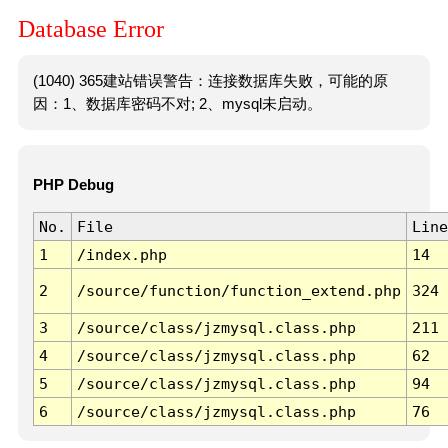
Database Error
(1040) 365建站错误警告：连接数据库失败，可能的原
因：1、数据库密码不对; 2、mysql未启动。
PHP Debug
No.
File
Line
1
/index.php
14
2
/source/function/function_extend.php
324
3
/source/class/jzmysql.class.php
211
4
/source/class/jzmysql.class.php
62
5
/source/class/jzmysql.class.php
94
6
/source/class/jzmysql.class.php
76