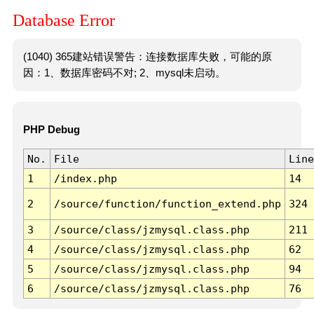
Database Error
(1040) 365建站错误警告：连接数据库失败，可能的原
因：1、数据库密码不对; 2、mysql未启动。
PHP Debug
No.
File
Line
1
/index.php
14
2
/source/function/function_extend.php
324
3
/source/class/jzmysql.class.php
211
4
/source/class/jzmysql.class.php
62
5
/source/class/jzmysql.class.php
94
6
/source/class/jzmysql.class.php
76