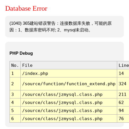
Database Error
(1040) 365建站错误警告：连接数据库失败，可能的原
因：1、数据库密码不对; 2、mysql未启动。
PHP Debug
No.
File
Line
1
/index.php
14
2
/source/function/function_extend.php
324
3
/source/class/jzmysql.class.php
211
4
/source/class/jzmysql.class.php
62
5
/source/class/jzmysql.class.php
94
6
/source/class/jzmysql.class.php
76