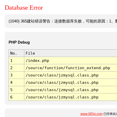
Database Error
(1040) 365建站错误警告：连接数据库失败，可能的原因：1、数
PHP Debug
No.
File
1
/index.php
2
/source/function/function_extend.php
3
/source/class/jzmysql.class.php
4
/source/class/jzmysql.class.php
5
/source/class/jzmysql.class.php
6
/source/class/jzmysql.class.php
www.365jz.com
已经将此