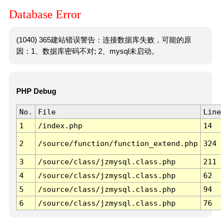
Database Error
(1040) 365建站错误警告：连接数据库失败，可能的原
因：1、数据库密码不对; 2、mysql未启动。
PHP Debug
No.
File
Line
1
/index.php
14
2
/source/function/function_extend.php
324
3
/source/class/jzmysql.class.php
211
4
/source/class/jzmysql.class.php
62
5
/source/class/jzmysql.class.php
94
6
/source/class/jzmysql.class.php
76