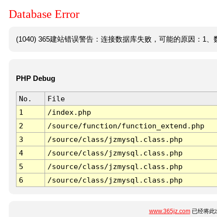
Database Error
(1040) 365建站错误警告：连接数据库失败，可能的原因：1、数
PHP Debug
No.
File
1
/index.php
2
/source/function/function_extend.php
3
/source/class/jzmysql.class.php
4
/source/class/jzmysql.class.php
5
/source/class/jzmysql.class.php
6
/source/class/jzmysql.class.php
www.365jz.com
已经将此