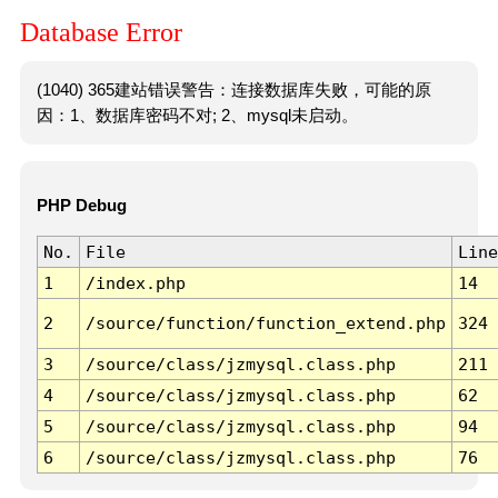
Database Error
(1040) 365建站错误警告：连接数据库失败，可能的原
因：1、数据库密码不对; 2、mysql未启动。
PHP Debug
No.
File
Line
1
/index.php
14
2
/source/function/function_extend.php
324
3
/source/class/jzmysql.class.php
211
4
/source/class/jzmysql.class.php
62
5
/source/class/jzmysql.class.php
94
6
/source/class/jzmysql.class.php
76