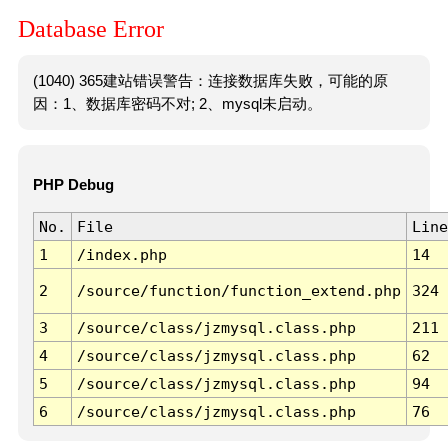
Database Error
(1040) 365建站错误警告：连接数据库失败，可能的原
因：1、数据库密码不对; 2、mysql未启动。
PHP Debug
No.
File
Line
1
/index.php
14
2
/source/function/function_extend.php
324
3
/source/class/jzmysql.class.php
211
4
/source/class/jzmysql.class.php
62
5
/source/class/jzmysql.class.php
94
6
/source/class/jzmysql.class.php
76