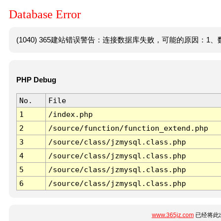
Database Error
(1040) 365建站错误警告：连接数据库失败，可能的原因：1、数
PHP Debug
No.
File
1
/index.php
2
/source/function/function_extend.php
3
/source/class/jzmysql.class.php
4
/source/class/jzmysql.class.php
5
/source/class/jzmysql.class.php
6
/source/class/jzmysql.class.php
www.365jz.com
已经将此