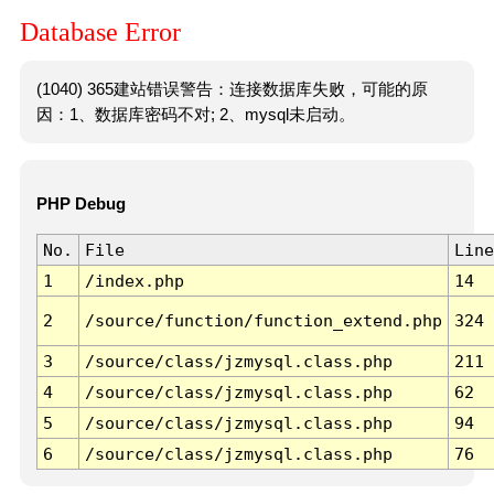
Database Error
(1040) 365建站错误警告：连接数据库失败，可能的原
因：1、数据库密码不对; 2、mysql未启动。
PHP Debug
No.
File
Line
1
/index.php
14
2
/source/function/function_extend.php
324
3
/source/class/jzmysql.class.php
211
4
/source/class/jzmysql.class.php
62
5
/source/class/jzmysql.class.php
94
6
/source/class/jzmysql.class.php
76