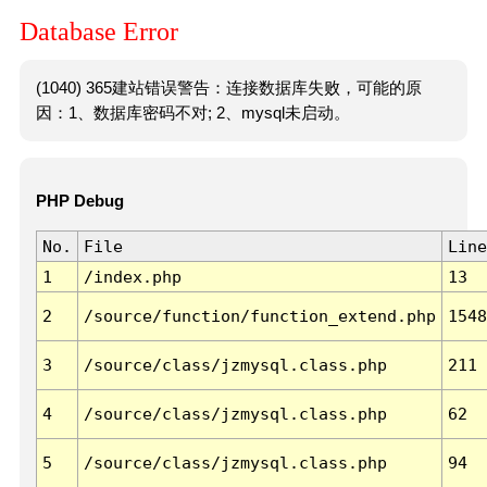
Database Error
(1040) 365建站错误警告：连接数据库失败，可能的原
因：1、数据库密码不对; 2、mysql未启动。
PHP Debug
No.
File
Line
1
/index.php
13
2
/source/function/function_extend.php
1548
3
/source/class/jzmysql.class.php
211
4
/source/class/jzmysql.class.php
62
5
/source/class/jzmysql.class.php
94