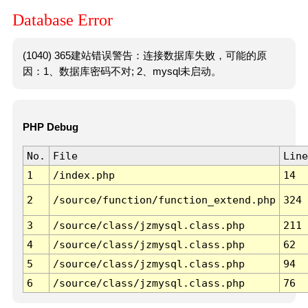
Database Error
(1040) 365建站错误警告：连接数据库失败，可能的原
因：1、数据库密码不对; 2、mysql未启动。
PHP Debug
No.
File
Line
1
/index.php
14
2
/source/function/function_extend.php
324
3
/source/class/jzmysql.class.php
211
4
/source/class/jzmysql.class.php
62
5
/source/class/jzmysql.class.php
94
6
/source/class/jzmysql.class.php
76