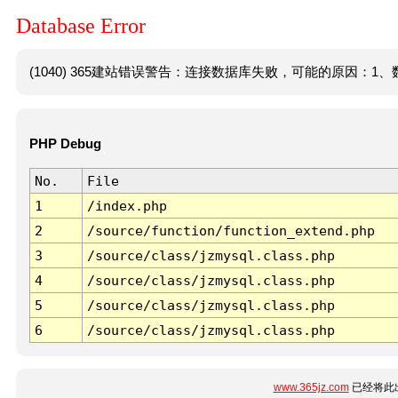
Database Error
(1040) 365建站错误警告：连接数据库失败，可能的原因：1、数
PHP Debug
No.
File
1
/index.php
2
/source/function/function_extend.php
3
/source/class/jzmysql.class.php
4
/source/class/jzmysql.class.php
5
/source/class/jzmysql.class.php
6
/source/class/jzmysql.class.php
www.365jz.com
已经将此