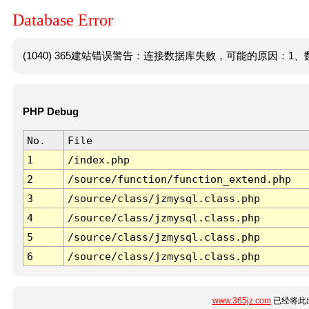
Database Error
(1040) 365建站错误警告：连接数据库失败，可能的原因：1、数
PHP Debug
No.
File
1
/index.php
2
/source/function/function_extend.php
3
/source/class/jzmysql.class.php
4
/source/class/jzmysql.class.php
5
/source/class/jzmysql.class.php
6
/source/class/jzmysql.class.php
www.365jz.com
已经将此