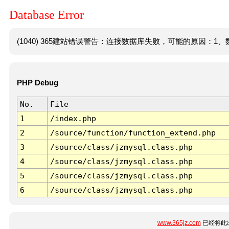
Database Error
(1040) 365建站错误警告：连接数据库失败，可能的原因：1、数
PHP Debug
No.
File
1
/index.php
2
/source/function/function_extend.php
3
/source/class/jzmysql.class.php
4
/source/class/jzmysql.class.php
5
/source/class/jzmysql.class.php
6
/source/class/jzmysql.class.php
www.365jz.com
已经将此