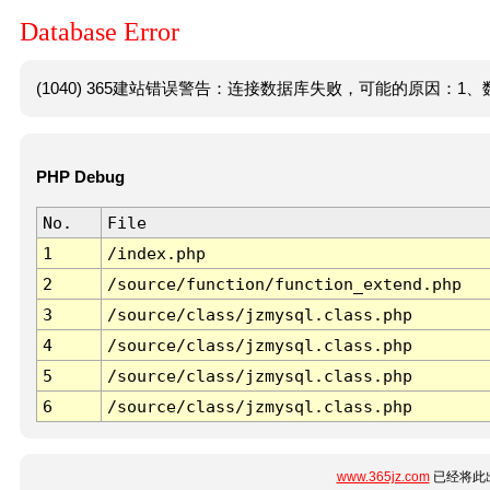
Database Error
(1040) 365建站错误警告：连接数据库失败，可能的原因：1、数
PHP Debug
No.
File
1
/index.php
2
/source/function/function_extend.php
3
/source/class/jzmysql.class.php
4
/source/class/jzmysql.class.php
5
/source/class/jzmysql.class.php
6
/source/class/jzmysql.class.php
www.365jz.com
已经将此