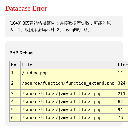
Database Error
(1040) 365建站错误警告：连接数据库失败，可能的原
因：1、数据库密码不对; 2、mysql未启动。
PHP Debug
No.
File
Line
1
/index.php
14
2
/source/function/function_extend.php
324
3
/source/class/jzmysql.class.php
211
4
/source/class/jzmysql.class.php
62
5
/source/class/jzmysql.class.php
94
6
/source/class/jzmysql.class.php
76