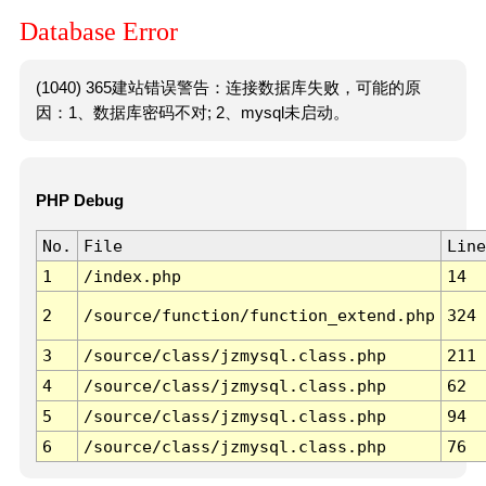
Database Error
(1040) 365建站错误警告：连接数据库失败，可能的原
因：1、数据库密码不对; 2、mysql未启动。
PHP Debug
No.
File
Line
1
/index.php
14
2
/source/function/function_extend.php
324
3
/source/class/jzmysql.class.php
211
4
/source/class/jzmysql.class.php
62
5
/source/class/jzmysql.class.php
94
6
/source/class/jzmysql.class.php
76