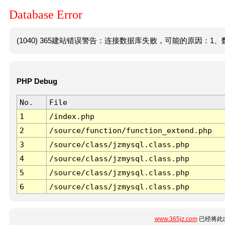
Database Error
(1040) 365建站错误警告：连接数据库失败，可能的原因：1、数
PHP Debug
No.
File
1
/index.php
2
/source/function/function_extend.php
3
/source/class/jzmysql.class.php
4
/source/class/jzmysql.class.php
5
/source/class/jzmysql.class.php
6
/source/class/jzmysql.class.php
www.365jz.com
已经将此