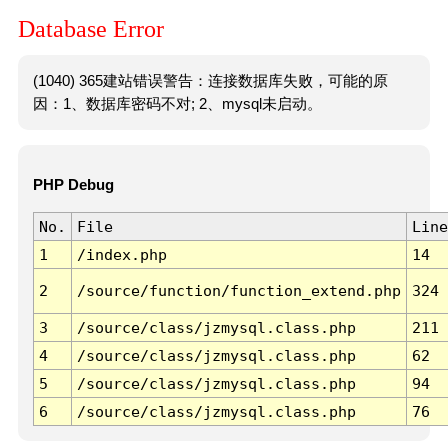
Database Error
(1040) 365建站错误警告：连接数据库失败，可能的原
因：1、数据库密码不对; 2、mysql未启动。
PHP Debug
No.
File
Line
1
/index.php
14
2
/source/function/function_extend.php
324
3
/source/class/jzmysql.class.php
211
4
/source/class/jzmysql.class.php
62
5
/source/class/jzmysql.class.php
94
6
/source/class/jzmysql.class.php
76