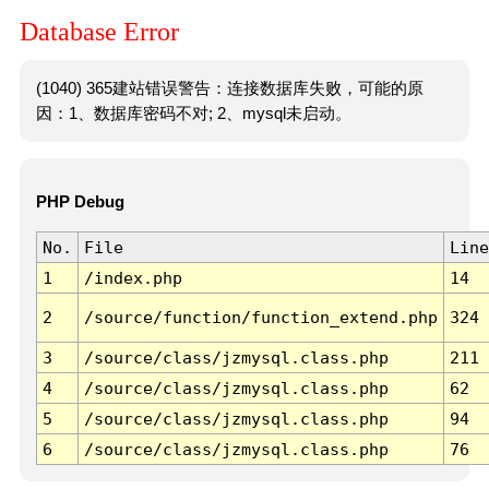
Database Error
(1040) 365建站错误警告：连接数据库失败，可能的原
因：1、数据库密码不对; 2、mysql未启动。
PHP Debug
No.
File
Line
1
/index.php
14
2
/source/function/function_extend.php
324
3
/source/class/jzmysql.class.php
211
4
/source/class/jzmysql.class.php
62
5
/source/class/jzmysql.class.php
94
6
/source/class/jzmysql.class.php
76