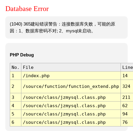
Database Error
(1040) 365建站错误警告：连接数据库失败，可能的原
因：1、数据库密码不对; 2、mysql未启动。
PHP Debug
No.
File
Line
1
/index.php
14
2
/source/function/function_extend.php
324
3
/source/class/jzmysql.class.php
211
4
/source/class/jzmysql.class.php
62
5
/source/class/jzmysql.class.php
94
6
/source/class/jzmysql.class.php
76