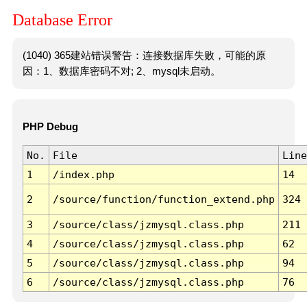
Database Error
(1040) 365建站错误警告：连接数据库失败，可能的原
因：1、数据库密码不对; 2、mysql未启动。
PHP Debug
No.
File
Line
1
/index.php
14
2
/source/function/function_extend.php
324
3
/source/class/jzmysql.class.php
211
4
/source/class/jzmysql.class.php
62
5
/source/class/jzmysql.class.php
94
6
/source/class/jzmysql.class.php
76