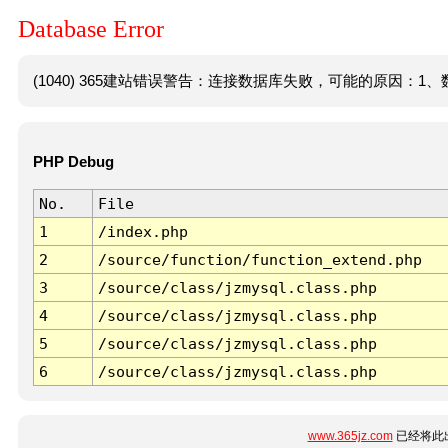
Database Error
(1040) 365建站错误警告：连接数据库失败，可能的原因：1、数
PHP Debug
No.
File
1
/index.php
2
/source/function/function_extend.php
3
/source/class/jzmysql.class.php
4
/source/class/jzmysql.class.php
5
/source/class/jzmysql.class.php
6
/source/class/jzmysql.class.php
www.365jz.com
已经将此