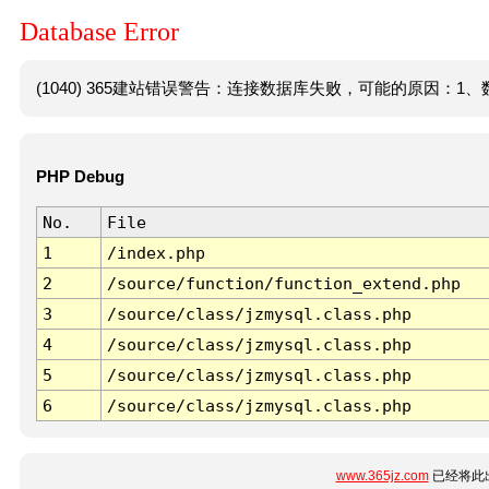
Database Error
(1040) 365建站错误警告：连接数据库失败，可能的原因：1、数
PHP Debug
No.
File
1
/index.php
2
/source/function/function_extend.php
3
/source/class/jzmysql.class.php
4
/source/class/jzmysql.class.php
5
/source/class/jzmysql.class.php
6
/source/class/jzmysql.class.php
www.365jz.com
已经将此