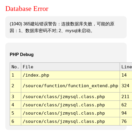
Database Error
(1040) 365建站错误警告：连接数据库失败，可能的原
因：1、数据库密码不对; 2、mysql未启动。
PHP Debug
No.
File
Line
1
/index.php
14
2
/source/function/function_extend.php
324
3
/source/class/jzmysql.class.php
211
4
/source/class/jzmysql.class.php
62
5
/source/class/jzmysql.class.php
94
6
/source/class/jzmysql.class.php
76