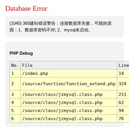
Database Error
(1040) 365建站错误警告：连接数据库失败，可能的原
因：1、数据库密码不对; 2、mysql未启动。
PHP Debug
No.
File
Line
1
/index.php
14
2
/source/function/function_extend.php
324
3
/source/class/jzmysql.class.php
211
4
/source/class/jzmysql.class.php
62
5
/source/class/jzmysql.class.php
94
6
/source/class/jzmysql.class.php
76